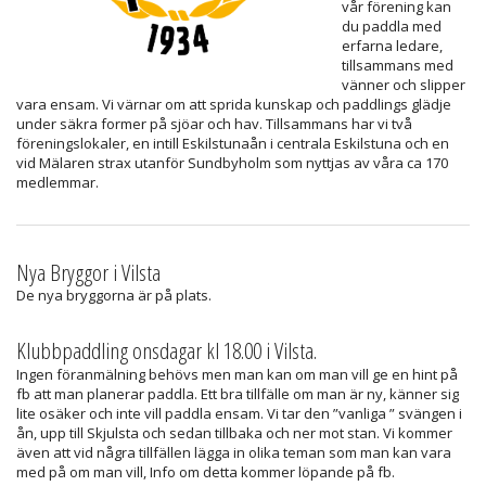
vår förening kan
du paddla med
erfarna ledare,
tillsammans med
vänner och slipper
vara ensam. Vi värnar om att sprida kunskap och paddlings glädje
under säkra former på sjöar och hav. Tillsammans har vi två
föreningslokaler, en intill Eskilstunaån i centrala Eskilstuna och en
vid Mälaren strax utanför Sundbyholm som nyttjas av våra ca 170
medlemmar.
Nya Bryggor i Vilsta
De nya bryggorna är på plats.
Klubbpaddling onsdagar kl 18.00 i Vilsta.
Ingen föranmälning behövs men man kan om man vill ge en hint på
fb att man planerar paddla. Ett bra tillfälle om man är ny, känner sig
lite osäker och inte vill paddla ensam. Vi tar den ”vanliga ” svängen i
ån, upp till Skjulsta och sedan tillbaka och ner mot stan. Vi kommer
även att vid några tillfällen lägga in olika teman som man kan vara
med på om man vill, Info om detta kommer löpande på fb.