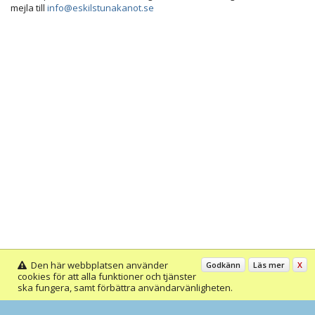
mejla till
info@eskilstunakanot.se
Den här webbplatsen använder
Godkänn
Läs mer
X
cookies för att alla funktioner och tjänster
ska fungera, samt förbättra användarvänligheten.