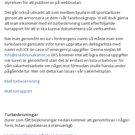
styrelsen för att publiceras på webbsidan.
Det går också utmärkt att som medlem bjuda in till spontanturer
genom att annonsera ut dem i vår facebookgrupp. Vi vill dock gärna
att man inkommer med en turbeskrivning samt efterföljande
turrapport för att vi ska kunna dokumentera vår verksamhet.
När man genomför en tur i föreningens namn så måste man som
turledare/organisatör inför turen upprätta en deltagarlista med
namn och ICE (in case of emergency) uppgifter. Denna mejlas till
info@eskilstunakanot.se
EKS kommer inte att lagra dessa uppgifter
när turen är genomförd utan det är endast en lista vi behöver för
vårt säkerhetsarbete om något mot förmodan skulle hända under
pågående tur. Mer om detta kan läsas i vår säkerhetsplan.
Mall turbeskrivning
Mall turrapport
Turbeskrivningar
(turer som fått beskrivningar nedan kommer att genomföras i någon
form, listan uppdateras kontinuerligt)