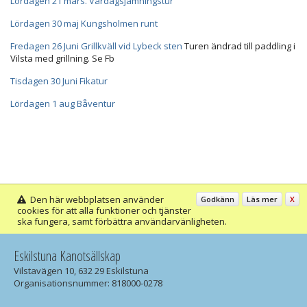
Lördagen 21 mars. Vårdagsjämningstur
Lördagen 30 maj Kungsholmen runt
Fredagen 26 Juni Grillkväll vid Lybeck sten
Turen ändrad till paddling i
Vilsta med grillning. Se Fb
Tisdagen 30 Juni Fikatur
Lördagen 1 aug Båventur
Den här webbplatsen använder
Godkänn
Läs mer
X
cookies för att alla funktioner och tjänster
ska fungera, samt förbättra användarvänligheten.
Eskilstuna Kanotsällskap
Vilstavägen 10, 632 29 Eskilstuna
Organisationsnummer: 818000-0278
Postgironr: 17 04 81-6 Swish: 1232317048